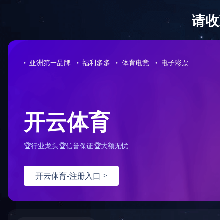
九游网
九游网
关于我
ABOUT 