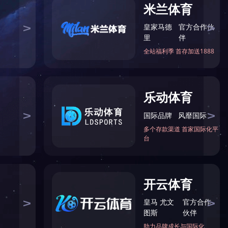
为税收征管工作及领导决策提供有效依据，用信
税收管理专业化、精细化的发展进程中，提供强
部门及基层工作量提升征管税收工作质效率。漳
察、风险防控、数据交换、领导平台、业务定制
析报表。
联系
我们
咨询
反馈