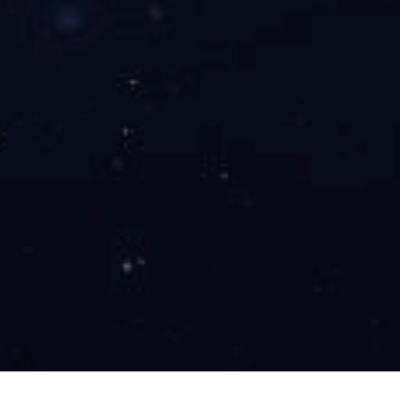
福建世通是福建省内较早开展专业
IT 运维及服务的企业，服务内容包
括规划设计、研究开发、项目管
理、项目实施及技术支撑。依托专
查看详细+
业的技术支撑队伍及完善的服务质
量体系，为客户提供迅捷、高效、
客户支持
可靠、前瞻性的服务。
福建世通以解决方案和服务为客户
创造价值，致力于成为优质的 IT 服
务提供商，持续提升项目管理与 IT
服务能力，努力成为客户可信赖的
查看详细+
长远战略性合作伙伴。
新闻动态