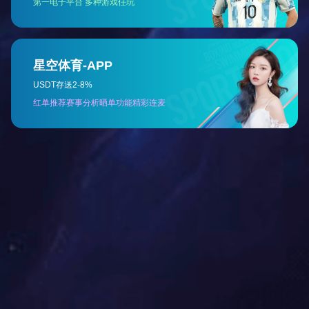
大数据集成平台Know DataIntergration
通用的数据采集、治理、处理平台。可以建立和管
理数据模型、数据源、主数据；设计ETL流程从各
种数据源中抽取/转换/清洗数据，把数据加载到数据
仓库
查看详细