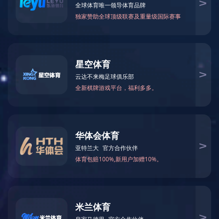
关于我们
九游网-九游（中国）一站式服务官方网站 成立于1998年，
是一家专注于"IT专业服务"的高科技服务企业。公司具有信息产
业部认定的系统集成资质和软件企业资质,并于2006年通过IS0-