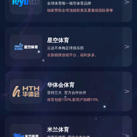
模块化，动态展示数据，并通过移动化BI来实时查看业务报
表，钻取数据分析原因和预测趋势，应用于财务分析、采购
分析、工业运营分析以及工业指挥中心使用。
COPYRIGHT © 2018 九游网-九游（中国）一站式服务官方网站