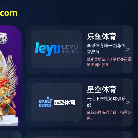
道与合作
新闻动态
PERATION
NEWS