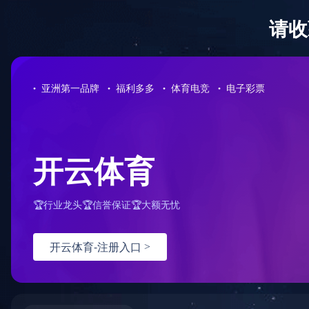
九游网
九游网
关于我
ABOUT 